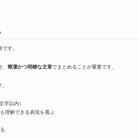
る
類です。
け、
簡潔かつ明瞭な文章
でまとめることが重要です。
す。
0文字以内）
も理解できる表現を選ぶ
る