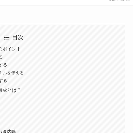
目次
のポイント
る
する
キルを伝える
する
構成とは？
べき内容